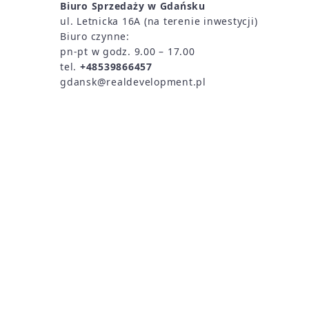
Biuro Sprzedaży w Gdańsku
ul. Letnicka 16A (
na terenie inwestycji)
Biuro czynne:
pn-pt w godz. 9.00 – 17.00
tel.
+48539866457
gdansk@realdevelopment.pl
Zgłoszenie reklamacyjne >>
DANE SPÓŁKI
Real Development Group Sp. z o.o. Sp. k.
NIP: 7262566278, REGON: 100373488
Copyrigh
Wszystkie materiały promocyjne zawarte na str