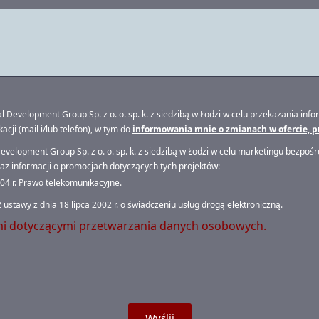
velopment Group Sp. z o. o. sp. k. z siedzibą w Łodzi w celu przekazania infor
cji (mail i/lub telefon), w tym do
informowania mnie o zmianach w ofercie, p
opment Group Sp. z o. o. sp. k. z siedzibą w Łodzi w celu marketingu bezpośre
az informacji o promocjach dotyczących tych projektów:
2004 r. Prawo telekomunikacyjne.
 ustawy z dnia 18 lipca 2002 r. o świadczeniu usług drogą elektroniczną.
i dotyczącymi przetwarzania danych osobowych.
Wyślij