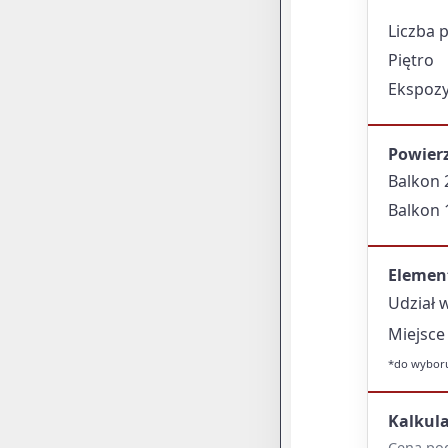
Liczba 
Piętro
Ekspozy
Powier
Balkon 
Balkon 
Elemen
Udział 
Miejsce
*do wyboru
Kalkul
Cena po