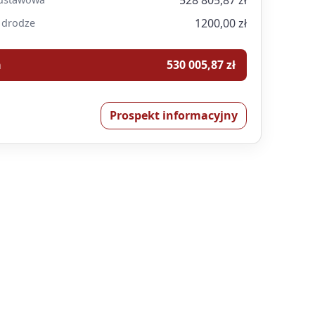
528 805,87 zł
1200,00 zł
 drodze
a
530 005,87 zł
Prospekt informacyjny