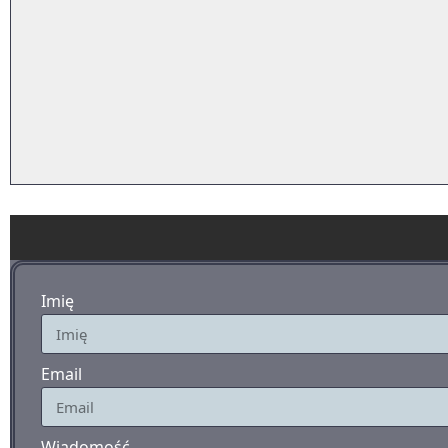
Imię
Email
Wiadomość