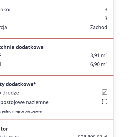
pokoi
3
3
cja
Zachód
zchnia dodatkowa
2
3,91 m²
1
6,90 m²
ty dodatkowe*
w drodze
 postojowe naziemne
 jedno miejsce postojowe
ator
dstawowa