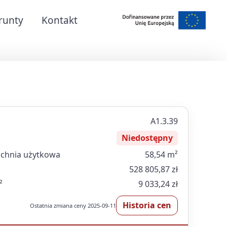
runty
Kontakt
A1.3.39
Niedostępny
chnia użytkowa
58,54 m²
528 805,87 zł
²
9 033,24 zł
Historia cen
Ostatnia zmiana ceny 2025-09-11