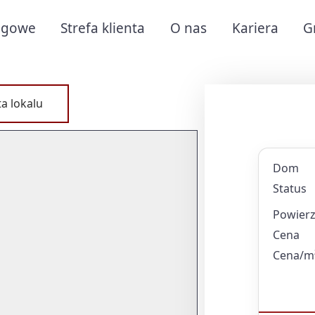
ługowe
Strefa klienta
O nas
Kariera
G
a lokalu
Dom
Status
Powierz
Cena
Cena/m