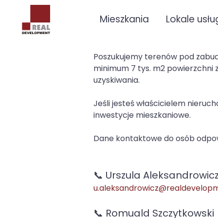
Mieszkania
Lokale usł
Poszukujemy terenów pod zabudo
minimum 7 tys. m2 powierzchni z
uzyskiwania.
Jeśli jesteś właścicielem nieru
inwestycje mieszkaniowe.
Dane kontaktowe do osób odpow
📞 Urszula Aleksandrowic
u.aleksandrowicz@realdevelopm
📞 Romuald Szczytkowski