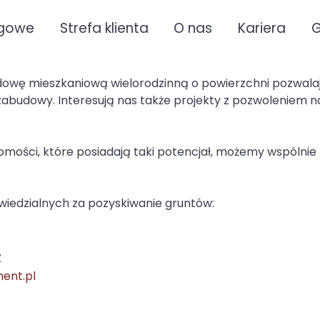
ugowe
Strefa klienta
O nas
Kariera
G
wę mieszkaniową wielorodzinną o powierzchni pozwalając
abudowy. Interesują nas także projekty z pozwoleniem n
chomości, które posiadają taki potencjał, możemy wspólni
iedzialnych za pozyskiwanie gruntów:
z
ent.pl