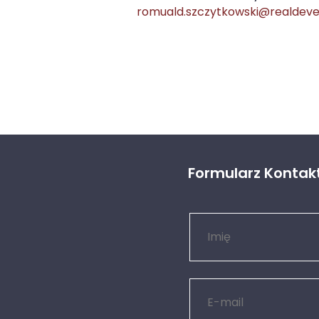
romuald.szczytkowski@realdeve
Formularz Konta