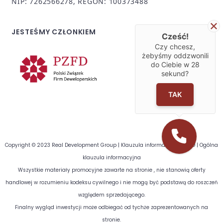
NIP: 7262566278, REGON: 100373488
JESTEŚMY CZŁONKIEM
Cześć!
Czy chcesz,
żebyśmy oddzwonili
do Ciebie w
28
sekund?
TAK
Copyright © 2023 Real Development Group |
Klauzula informacyjna RODO
|
Ogólna
klauzula informacyjna
Wszystkie materiały promocyjne zawarte na stronie , nie stanowią oferty
handlowej w rozumieniu kodeksu cywilnego i nie mogą być podstawą do roszczeń
względem sprzedającego.
Finalny wygląd inwestycji może odbiegać od tychże zaprezentowanych na
stronie.