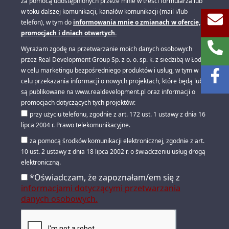
za pomocą udostępnionych przeze mnie w treści formularza lub
w toku dalszej komunikacji, kanałów komunikacji (mail i/lub
telefon), w tym do
informowania mnie o zmianach w ofercie,
promocjach i dniach otwartych.
Wyrażam zgodę na przetwarzanie moich danych osobowych
przez Real Development Group Sp. z o. o. sp. k. z siedzibą w Łodzi
w celu marketingu bezpośredniego produktów i usług, w tym w
celu przekazania informacji o nowych projektach, które będą lub
są publikowane na www.realdevelopment.pl oraz informacji o
promocjach dotyczących tych projektów:
przy użyciu telefonu, zgodnie z art. 172 ust. 1 ustawy z dnia 16
lipca 2004 r. Prawo telekomunikacyjne.
za pomocą środków komunikacji elektronicznej, zgodnie z art.
10 ust. 2 ustawy z dnia 18 lipca 2002 r. o świadczeniu usług drogą
elektroniczną.
*Oświadczam, że zapoznałam/em się z
informacjami dotyczącymi przetwarzania
danych osobowych.