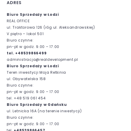
ADRES
Biuro Sprzedaży w Łodzi
REAL OFFICE
ul. Traktorowa 126 (róg ul. Aleksandrowskiej)
V piętro – lokal 501
Biuro czynne:
pn-pt w godz. 9.00 – 17.00
tel. +48539866499
administracja@realdevelopment.pl
Biuro Sprzedaży w Łodzi
Teren inwestycji Moja Retkinia
ul. Obywatelska 158
Biuro czynne:
pn-pt w godz. 9.00 – 17.00
tel. +48 519 061 454
Biuro Sprzedaży w Gdańsku
ul. Letnicka 16A (
na terenie inwestycji)
Biuro czynne:
pn-pt w godz. 9.00 – 17.00
tel.
+48539866457