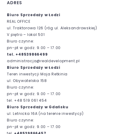
ADRES
Biuro Sprzedaży w Łodzi
REAL OFFICE
ul. Traktorowa 126 (róg ul. Aleksandrowskiej)
V piętro – lokal 501
Biuro czynne:
pn-pt w godz. 9.00 – 17.00
tel. +48539866499
administracja@realdevelopment.pl
Biuro Sprzedaży w Łodzi
Teren inwestycji Moja Retkinia
ul. Obywatelska 158
Biuro czynne:
pn-pt w godz. 9.00 – 17.00
tel. +48 519 061 454
Biuro Sprzedaży w Gdańsku
ul. Letnicka 16A (
na terenie inwestycji)
Biuro czynne:
pn-pt w godz. 9.00 – 17.00
tel.
+48539866457