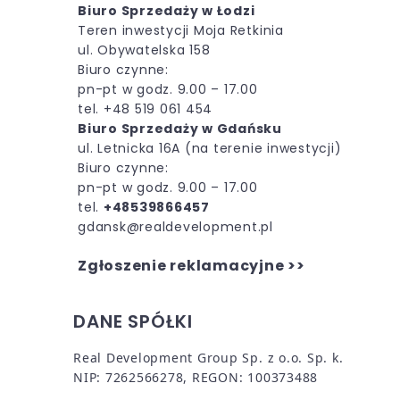
Biuro Sprzedaży w Łodzi
Teren inwestycji Moja Retkinia
ul. Obywatelska 158
Biuro czynne:
pn-pt w godz. 9.00 – 17.00
tel. +48 519 061 454
Biuro Sprzedaży w Gdańsku
ul. Letnicka 16A (
na terenie inwestycji)
Biuro czynne:
pn-pt w godz. 9.00 – 17.00
tel.
+48539866457
gdansk@realdevelopment.pl
Zgłoszenie reklamacyjne >>
DANE SPÓŁKI
Real Development Group Sp. z o.o. Sp. k.
NIP: 7262566278, REGON: 100373488