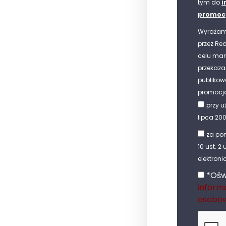
tym do
i
promocj
Wyrażam
przez Rea
celu mar
przekaza
publikow
promocja
przy u
lipca 20
za pom
10 ust. 2
elektroni
*Ośw
inform
osobo