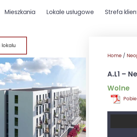
Mieszkania
Lokale usługowe
Strefa klie
 lokalu
Home
/
Neop
A.L1 – N
Wolne
Pobie