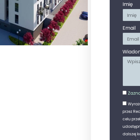
Imię
Email
Wiado
Zazna
Wyraż
przez Rea
celu prze
udostępn
dalszej k