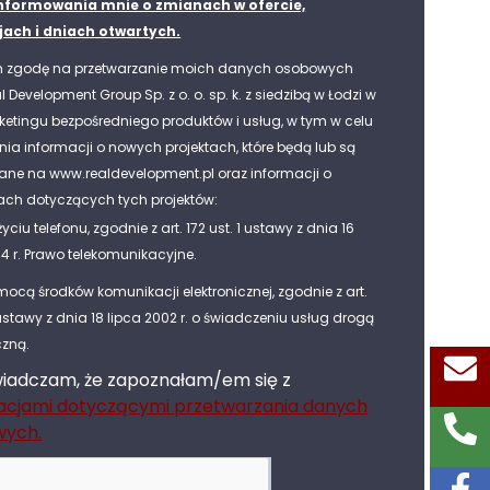
nformowania mnie o zmianach w ofercie,
ach i dniach otwartych.
 zgodę na przetwarzanie moich danych osobowych
l Development Group Sp. z o. o. sp. k. z siedzibą w Łodzi w
ketingu bezpośredniego produktów i usług, w tym w celu
nia informacji o nowych projektach, które będą lub są
ane na www.realdevelopment.pl oraz informacji o
ch dotyczących tych projektów:
życiu telefonu, zgodnie z art. 172 ust. 1 ustawy z dnia 16
04 r. Prawo telekomunikacyjne.
ocą środków komunikacji elektronicznej, zgodnie z art.
 ustawy z dnia 18 lipca 2002 r. o świadczeniu usług drogą
czną.
iadczam, że zapoznałam/em się z
acjami dotyczącymi przetwarzania danych
wych.