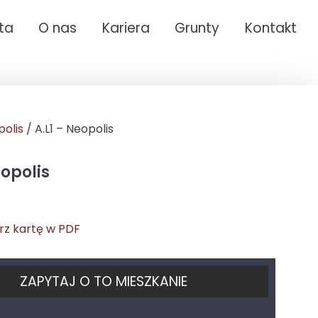
nta
O nas
Kariera
Grunty
Kontakt
olis
/ A.L1 – Neopolis
eopolis
rz kartę w PDF
ZAPYTAJ O TO MIESZKANIE