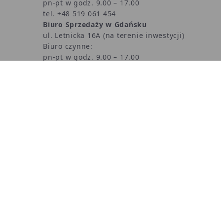
pn-pt w godz. 9.00 – 17.00
tel. +48 519 061 454
Biuro Sprzedaży w Gdańsku
ul. Letnicka 16A (
na terenie inwestycji)
Biuro czynne:
pn-pt w godz. 9.00 – 17.00
tel.
+48539866457
gdansk@realdevelopment.pl
Zgłoszenie reklamacyjne >>
DANE SPÓŁKI
Real Development Group Sp. z o.o. Sp. k.
NIP: 7262566278, REGON: 100373488
Copyrigh