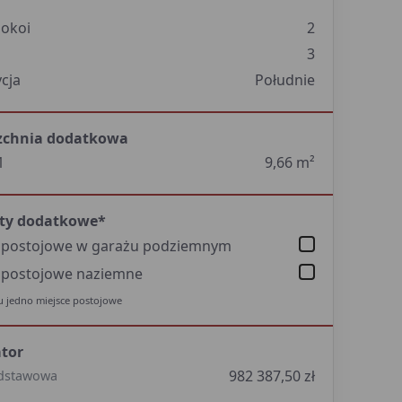
pokoi
2
3
cja
Południe
zchnia dodatkowa
1
9,66 m²
ty dodatkowe*
e postojowe w garażu podziemnym
 postojowe naziemne
 jedno miejsce postojowe
ator
982 387,50 zł
dstawowa