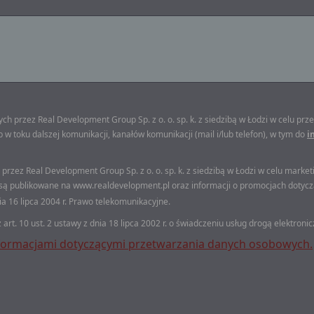
rzez Real Development Group Sp. z o. o. sp. k. z siedzibą w Łodzi w celu prze
w toku dalszej komunikacji, kanałów komunikacji (mail i/lub telefon), w tym do
i
ez Real Development Group Sp. z o. o. sp. k. z siedzibą w Łodzi w celu market
 są publikowane na www.realdevelopment.pl oraz informacji o promocjach dotycz
nia 16 lipca 2004 r. Prawo telekomunikacyjne.
rt. 10 ust. 2 ustawy z dnia 18 lipca 2002 r. o świadczeniu usług drogą elektronic
formacjami dotyczącymi przetwarzania danych osobowych.