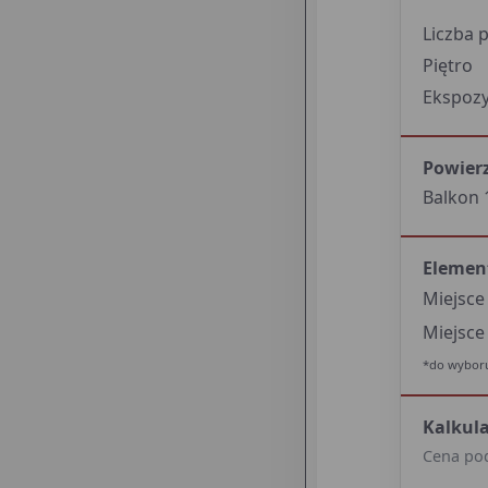
Liczba 
Piętro
Ekspozy
Powier
Balkon 
Elemen
Miejsc
Miejsce
*do wyboru
Kalkul
Cena po