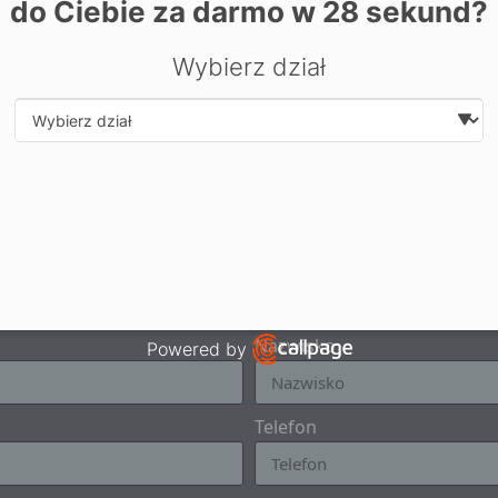
do Ciebie za darmo w
28
sekund?
Wybierz dział
Select department
ZAPYTAJ O TO MIESZKANIE
Nazwisko
Powered by
Open link in new window
Telefon