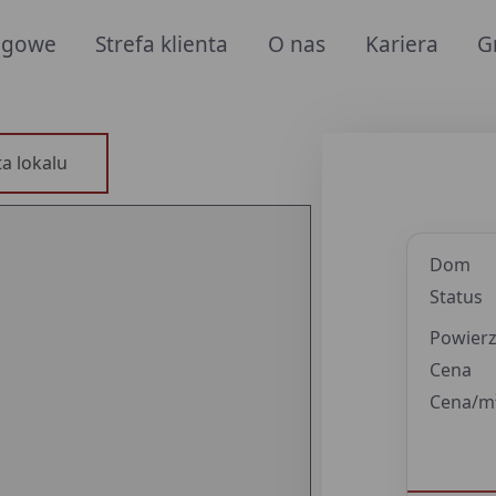
ługowe
Strefa klienta
O nas
Kariera
G
a lokalu
Dom
Status
Powierz
Cena
Cena/m