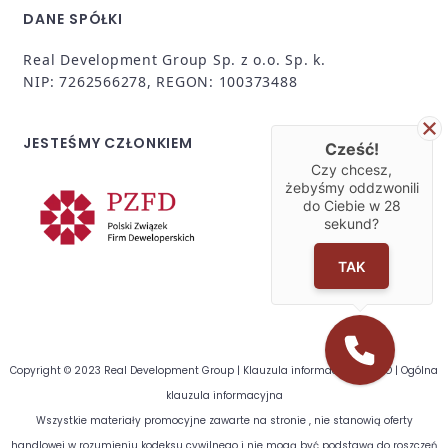
DANE SPÓŁKI
Real Development Group Sp. z o.o. Sp. k.
NIP: 7262566278, REGON: 100373488
JESTEŚMY CZŁONKIEM
Cześć!
Czy chcesz,
żebyśmy oddzwonili
do Ciebie w
28
sekund?
TAK
Copyright © 2023 Real Development Group |
Klauzula informacyjna RODO
|
Ogólna
klauzula informacyjna
Wszystkie materiały promocyjne zawarte na stronie , nie stanowią oferty
handlowej w rozumieniu kodeksu cywilnego i nie mogą być podstawą do roszczeń