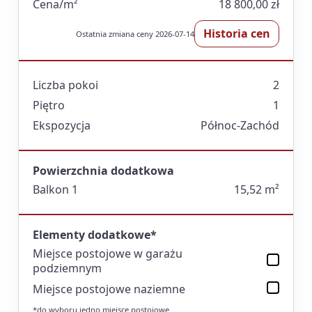
Cena/m²
18 800,00 zł
Historia cen
Ostatnia zmiana ceny 2026-07-14
Liczba pokoi
2
Piętro
1
Ekspozycja
Północ-Zachód
Powierzchnia dodatkowa
Balkon 1
15,52 m²
Elementy dodatkowe*
Miejsce postojowe w garażu
podziemnym
Miejsce postojowe naziemne
*do wyboru jedno miejsce postojowe